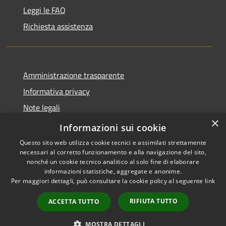
Leggi le FAQ
Richiesta assistenza
Amministrazione trasparente
Informativa privacy
Note legali
×
Dichiarazione di accessibilità
Informazioni sui cookie
Questo sito web utilizza cookie tecnici e assimilati strettamente
necessari al corretto funzionamento e alla navigazione del sito,
nonché un cookie tecnico analitico al solo fine di elaborare
informazioni statistiche, aggregate e anonime.
RSS
Copyright © 2026 • Comune di
Per maggiori dettagli, può consultare la cookie policy al seguente
link
Accessibilità
Vestignè • Powered by
Privacy
Municipium
Accesso
•
RIFIUTA TUTTO
ACCETTA TUTTO
Cookie
redazione
Mappa del sito
MOSTRA DETTAGLI