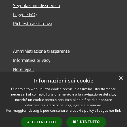
Segnalazione disservizio
Leggi le FAQ
Richiesta assistenza
Amministrazione trasparente
Informativa privacy
Note legali
×
Dichiarazione di accessibilità
Informazioni sui cookie
Questo sito web utilizza cookie tecnici e assimilati strettamente
necessari al corretto funzionamento e alla navigazione del sito,
nonché un cookie tecnico analitico al solo fine di elaborare
informazioni statistiche, aggregate e anonime.
RSS
Copyright © 2026 • Comune di
Per maggiori dettagli, può consultare la cookie policy al seguente
link
Accessibilità
Vestignè • Powered by
Privacy
Municipium
Accesso
•
RIFIUTA TUTTO
ACCETTA TUTTO