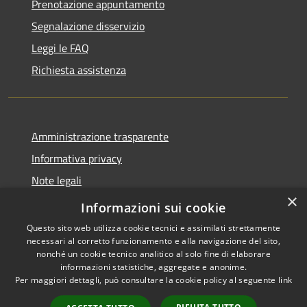
Prenotazione appuntamento
Segnalazione disservizio
Leggi le FAQ
Richiesta assistenza
Amministrazione trasparente
Informativa privacy
Note legali
×
Dichiarazione di accessibilità
Informazioni sui cookie
Questo sito web utilizza cookie tecnici e assimilati strettamente
necessari al corretto funzionamento e alla navigazione del sito,
nonché un cookie tecnico analitico al solo fine di elaborare
informazioni statistiche, aggregate e anonime.
RSS
Copyright © 2026 • Comune di
Per maggiori dettagli, può consultare la cookie policy al seguente
link
Accessibilità
Vestignè • Powered by
Privacy
Municipium
Accesso
•