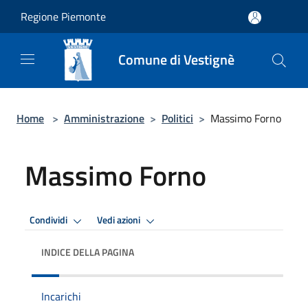
Salta al contenuto principale
Regione Piemonte
Comune di Vestignè
Home
>
Amministrazione
>
Politici
>
Massimo Forno
Massimo Forno
Condividi
Vedi azioni
INDICE DELLA PAGINA
Incarichi