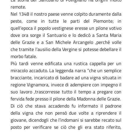
remote.
Nel 1348 il nostro paese venne colpito duramente dalla
peste, come in tutte le parti del Piemonte; in
quell’epoca il popolo vestignese eresse un pilone votivo
dove ora sorge il Santuario e lo dedicò a Santa Maria
delle Grazie e a San Michele Arcangelo ,perché volle
che tramite l’ausilio della Vergine si potesse debellare il
morbo fatale.
Più tardi venne edificata una rustica cappella per un
miracolo accaduto. La leggenda narra “che un semplice
bracciante, incaricato di badare ad una vigna situata in
regione Vignamora, invece di adempiere con impegno il
suo lavoro ,trascorresse tutto il tempo a pregare con
fervida fede presso il pilone della Madonna delle Grazie.
Di ciò che stava accadendo fu informato il padrone
della vigna che non pensò due volte a riprendere il
giovane, dicendogli che l’indomani si sarebbe recato sul
posto per verificare se ciò che gli era stato riferito,