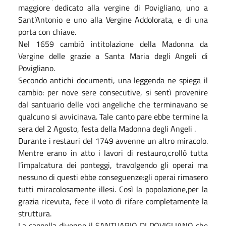
maggiore dedicato alla vergine di Povigliano, uno a
Sant’Antonio e uno alla Vergine Addolorata, e di una
porta con chiave.
Nel 1659 cambiò intitolazione della Madonna da
Vergine delle grazie a Santa Maria degli Angeli di
Povigliano.
Secondo antichi documenti, una leggenda ne spiega il
cambio: per nove sere consecutive, si sentì provenire
dal santuario delle voci angeliche che terminavano se
qualcuno si avvicinava. Tale canto pare ebbe termine la
sera del 2 Agosto, festa della Madonna degli Angeli .
Durante i restauri del 1749 avvenne un altro miracolo.
Mentre erano in atto i lavori di restauro,crollò tutta
l’impalcatura dei ponteggi, travolgendo gli operai ma
nessuno di questi ebbe conseguenze:gli operai rimasero
tutti miracolosamente illesi. Così la popolazione,per la
grazia ricevuta, fece il voto di rifare completamente la
struttura.
La cappella divenne il SANTUARIO DI POVIGLIANO che