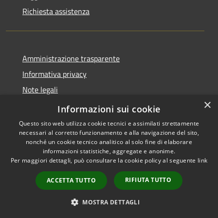
Richiesta assistenza
Amministrazione trasparente
Informativa privacy
Note legali
×
Dichiarazione di accessibilità
Informazioni sui cookie
Questo sito web utilizza cookie tecnici e assimilati strettamente
necessari al corretto funzionamento e alla navigazione del sito,
nonché un cookie tecnico analitico al solo fine di elaborare
informazioni statistiche, aggregate e anonime.
RSS
Copyright © 2026 • Comune di
Per maggiori dettagli, può consultare la cookie policy al seguente
link
Accessibilità
Vestignè • Powered by
Privacy
Municipium
Accesso
•
RIFIUTA TUTTO
ACCETTA TUTTO
Cookie
redazione
Mappa del sito
MOSTRA DETTAGLI