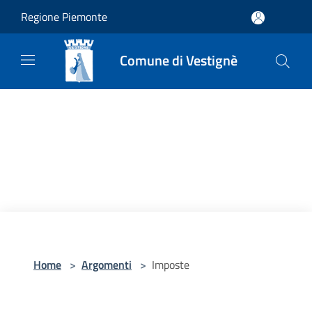
Salta al contenuto principale
Regione Piemonte
Comune di Vestignè
Home
>
Argomenti
>
Imposte