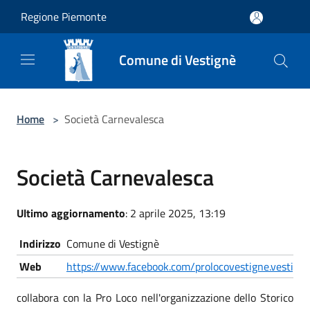
Salta al contenuto principale
Regione Piemonte
Comune di Vestignè
Home
>
Società Carnevalesca
Società Carnevalesca
Ultimo aggiornamento
: 2 aprile 2025, 13:19
Nome
Descrizione
Indirizzo
Comune di Vestignè
Web
https://www.facebook.com/prolocovestigne.vestign
collabora con la Pro Loco nell'organizzazione dello Storico