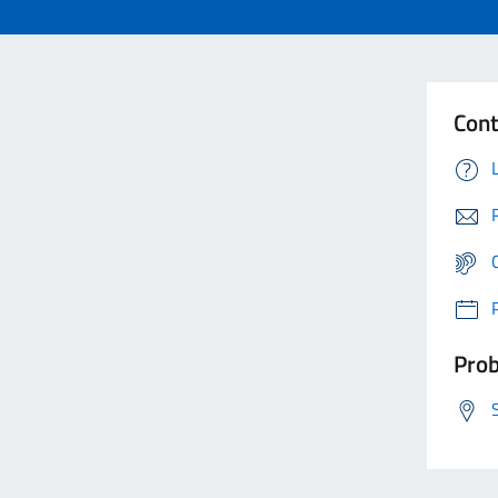
Cont
Prob